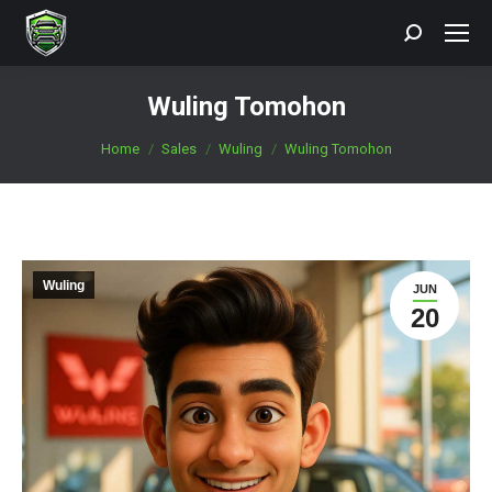
Search:
Wuling Tomohon
You are here:
Home
Sales
Wuling
Wuling Tomohon
Wuling
JUN
20