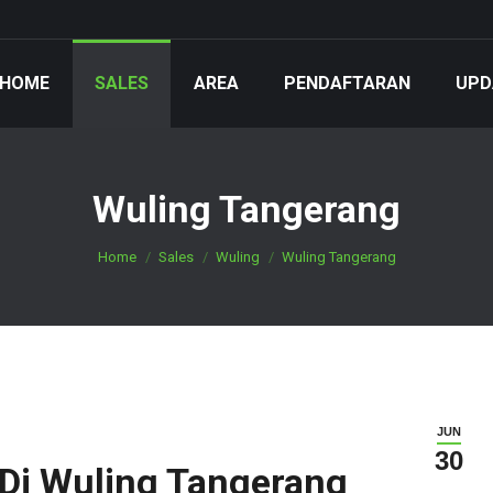
HOME
SALES
AREA
PENDAFTARAN
UPD
Wuling Tangerang
You are here:
Home
Sales
Wuling
Wuling Tangerang
JUN
30
 Di Wuling Tangerang