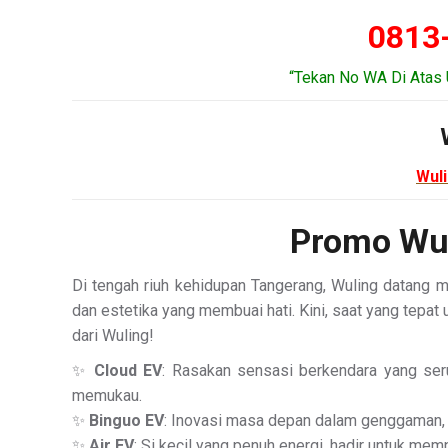
0813
“Tekan No WA Di Atas 
Wul
Promo Wu
Di tengah riuh kehidupan Tangerang, Wuling datang
dan estetika yang membuai hati. Kini, saat yang tep
dari Wuling!
✨
Cloud EV
: Rasakan sensasi berkendara yang seru
memukau.
✨
Binguo EV
: Inovasi masa depan dalam genggaman, 
✨
Air EV
: Si kecil yang penuh energi, hadir untuk me