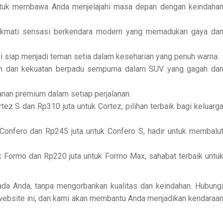
 untuk membawa Anda menjelajahi masa depan dengan keindaha
nikmati sensasi berkendara modern yang memadukan gaya da
ini siap menjadi teman setia dalam keseharian yang penuh warna.
han dan kekuatan berpadu sempurna dalam SUV yang gagah da
anan premium dalam setiap perjalanan.
rtez S dan Rp310 juta untuk Cortez, pilihan terbaik bagi keluarg
 Confero dan Rp245 juta untuk Confero S, hadir untuk membalu
uk Formo dan Rp220 juta untuk Formo Max, sahabat terbaik untu
ada Anda, tanpa mengorbankan kualitas dan keindahan. Hubung
website ini, dan kami akan membantu Anda menjadikan kendaraa