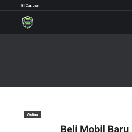
BliCar.com
Wuling
Beli Mobil Baru