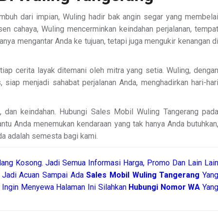
mbuh dari impian, Wuling hadir bak angin segar yang membela
ksen cahaya, Wuling mencerminkan keindahan perjalanan, tempa
 hanya mengantar Anda ke tujuan, tetapi juga mengukir kenangan d
tiap cerita layak ditemani oleh mitra yang setia. Wuling, denga
siap menjadi sahabat perjalanan Anda, menghadirkan hari-har
, dan keindahan. Hubungi Sales Mobil Wuling Tangerang pad
bantu Anda menemukan kendaraan yang tak hanya Anda butuhkan
nda adalah semesta bagi kami.
ang Kosong. Jadi Semua Informasi Harga, Promo Dan Lain Lai
a Jadi Acuan Sampai Ada
Sales Mobil Wuling Tangerang
Yan
Ingin Menyewa Halaman Ini Silahkan
Hubungi Nomor WA
Yan