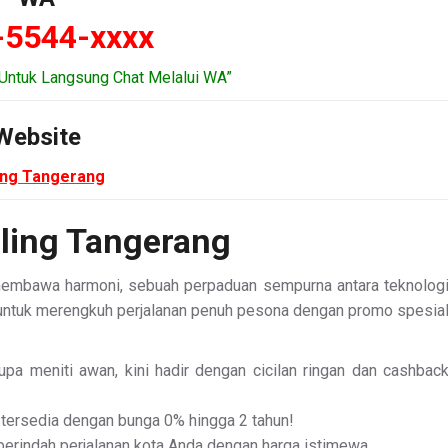
-5544-xxxx
Untuk Langsung Chat Melalui WA”
Website
ing Tangerang
ling Tangerang
 membawa harmoni, sebuah perpaduan sempurna antara teknolog
at untuk merengkuh perjalanan penuh pesona dengan promo spesia
pa meniti awan, kini hadir dengan cicilan ringan dan cashbac
tersedia dengan bunga 0% hingga 2 tahun!
mperindah perjalanan kota Anda dengan harga istimewa.