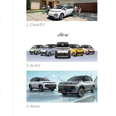
i
t
i
1.-Cloud-EV
n
i
a
,
3.-Air-EV
n
g
g
4.-Almaz