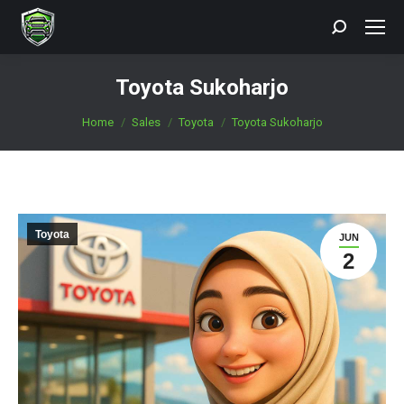
Search:
Toyota Sukoharjo
You are here:
Home
Sales
Toyota
Toyota Sukoharjo
Toyota
JUN
2