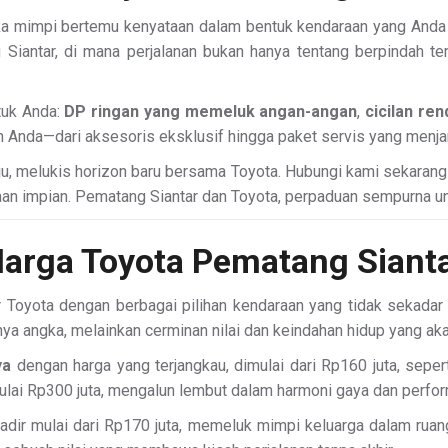
tika mimpi bertemu kenyataan dalam bentuk kendaraan yang And
iantar, di mana perjalanan bukan hanya tentang berpindah tem
tuk Anda:
DP ringan yang memeluk angan-angan
,
cicilan re
Anda—dari aksesoris eksklusif hingga paket servis yang menja
u, melukis horizon baru bersama Toyota. Hubungi kami sekarang me
an impian. Pematang Siantar dan Toyota, perpaduan sempurna un
arga Toyota Pematang Siant
r Toyota dengan berbagai pilihan kendaraan yang tidak sekadar
nya angka, melainkan cerminan nilai dan keindahan hidup yang ak
ya
dengan harga yang terjangkau, dimulai dari Rp160 juta, sepe
ulai Rp300 juta, mengalun lembut dalam harmoni gaya dan perfor
adir mulai dari Rp170 juta, memeluk mimpi keluarga dalam rua