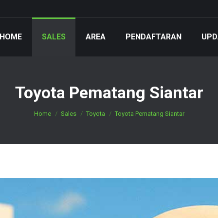
HOME
SALES
AREA
PENDAFTARAN
UPD
Toyota Pematang Siantar
You are here:
Home
Sales
Toyota
Toyota Pematang Siantar