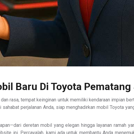
obil Baru Di Toyota Pematang 
 dan rasa, tempat keinginan untuk memiliki kendaraan impian b
i sahabat perjalanan Anda, siap menghadirkan mobil Toyota yang t
harapan—dari deretan mobil yang elegan hingga layanan ramah y
bsite ini. Percayalah, kami ada untuk membantu Anda menemuk