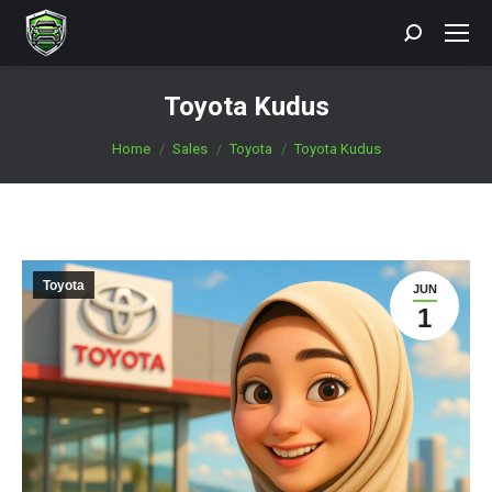
Search:
Toyota Kudus
You are here:
Home
Sales
Toyota
Toyota Kudus
Toyota
JUN
1