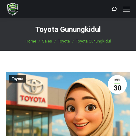
Search:
Toyota Gunungkidul
You are here:
Home
Sales
Toyota
Toyota Gunungkidul
Toyota
MEI
30