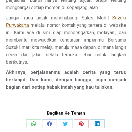
perjalanan bukan hanya tentang tujuan, tetapi tentang
menghargai setiap momen di sepanjang jalan.
Jangan ragu untuk menghubungi Sales Mobil
Suzuki
Purwakarta
melalui nomor kontak yang tertera di website
ini. Kami ada di sini, siap mendengarkan, melayani, dan
membantu mewujudkan kendaraan impianmu. Bersama
Suzuki, mari kita melaju menuju masa depan, di mana langit
cerah dan jalan selalu terbuka lebar untuk langkah
berikutnya.
Akhirnya, perjalananmu adalah cerita yang terus
berlanjut. Dan kami, dengan bangga, ingin menjadi
bagian dari setiap babak indah yang kau tuliskan.
Bagikan Ke Teman
Share
Share
Share
Share
Share