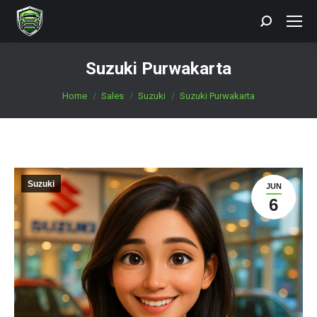
Search:
Suzuki Purwakarta
You are here:
Home
Sales
Suzuki
Suzuki Purwakarta
Suzuki
JUN
6