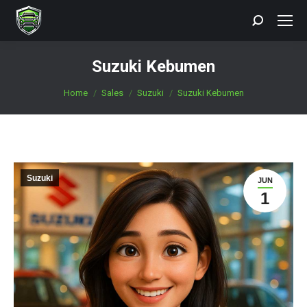
Search:
Suzuki Kebumen
You are here:
Home
Sales
Suzuki
Suzuki Kebumen
Suzuki
JUN
1