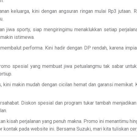
h.
lanan keluarga, kini dengan angsuran ringan mulai Rp3 jutaan
u.
n jiwa sporty, siap mengiringimu menaklukkan setiap perjalana
makin istimewa.
 membalut performa. Kini hadir dengan DP rendah, karena impia
 promo spesial yang membuat jiwa petualangmu tak sabar untu
rtiup.
as, kini makin mudah dengan cicilan hemat dan garansi memikat. 
bersahabat. Diskon spesial dan program tukar tambah menjadikan
lan.
an kisah perjalanan yang penuh makna. Promo ini menantimu hingg
 kontak pada website ini. Bersama Suzuki, mari kita tuliskan cer