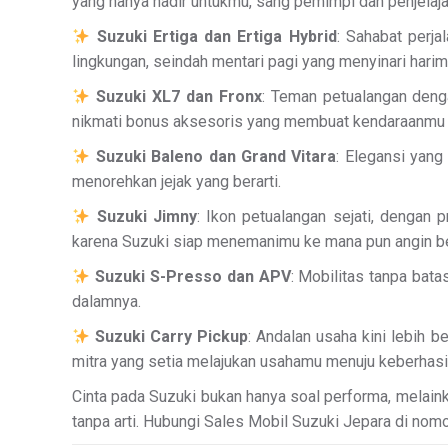
yang hanya hadir untukmu, sang pemimpi dan penjelaja
Suzuki Ertiga dan Ertiga Hybrid
: Sahabat perja
lingkungan, seindah mentari pagi yang menyinari harim
Suzuki XL7 dan Fronx
: Teman petualangan denga
nikmati bonus aksesoris yang membuat kendaraanmu 
Suzuki Baleno dan Grand Vitara
: Elegansi yang
menorehkan jejak yang berarti.
Suzuki Jimny
: Ikon petualangan sejati, dengan
karena Suzuki siap menemanimu ke mana pun angin be
Suzuki S-Presso dan APV
: Mobilitas tanpa bat
dalamnya.
Suzuki Carry Pickup
: Andalan usaha kini lebih 
mitra yang setia melajukan usahamu menuju keberhasi
Cinta pada Suzuki bukan hanya soal performa, melaink
tanpa arti. Hubungi Sales Mobil Suzuki Jepara di nomor