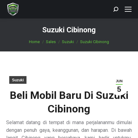
Search:
Suzuki Cibinong
You are here:
Home
Sales
Suzuki
Suzuki Cibinong
Suzuki
JUN
5
Beli Mobil Baru Di Suzuki
Cibinong
Selamat datang di tempat di mana perjalananmu dimulai
dengan penuh gaya, keanggunan, dan harapan. Di bawah
langit Cibinong yang bercahaya, kami hadir untukmu,