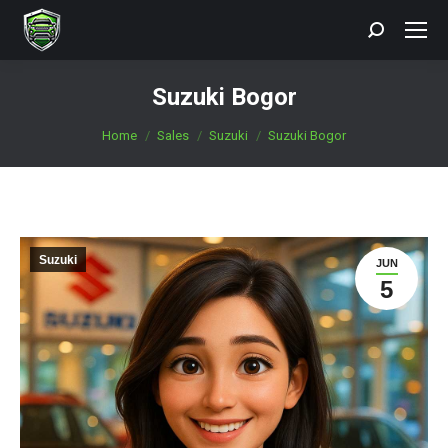
Search:
Suzuki Bogor
You are here:
Home
Sales
Suzuki
Suzuki Bogor
Suzuki
JUN
5