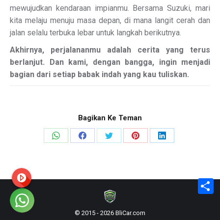
mewujudkan kendaraan impianmu. Bersama Suzuki, mari
kita melaju menuju masa depan, di mana langit cerah dan
jalan selalu terbuka lebar untuk langkah berikutnya.
Akhirnya, perjalananmu adalah cerita yang terus
berlanjut. Dan kami, dengan bangga, ingin menjadi
bagian dari setiap babak indah yang kau tuliskan.
Bagikan Ke Teman
Share
Share
Share
Share
Share
on
on
on
on
on
WhatsApp
Facebook
X
Pinterest
LinkedIn
S
© 2015 - 2026 BliCar.com