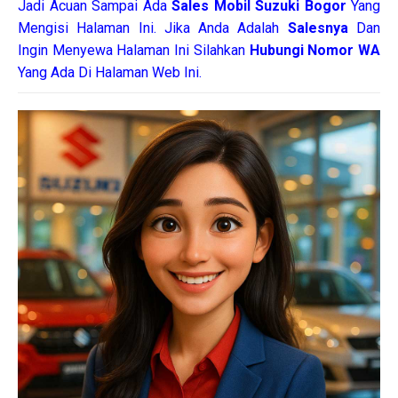
Jadi Acuan Sampai Ada
Sales Mobil Suzuki Bogor
Yang
Mengisi Halaman Ini. Jika Anda Adalah
Salesnya
Dan
Ingin Menyewa Halaman Ini Silahkan
Hubungi Nomor WA
Yang Ada Di Halaman Web Ini.