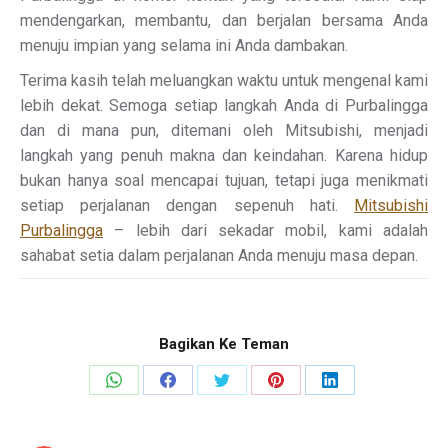
mendengarkan, membantu, dan berjalan bersama Anda
menuju impian yang selama ini Anda dambakan.
Terima kasih telah meluangkan waktu untuk mengenal kami
lebih dekat. Semoga setiap langkah Anda di Purbalingga
dan di mana pun, ditemani oleh Mitsubishi, menjadi
langkah yang penuh makna dan keindahan. Karena hidup
bukan hanya soal mencapai tujuan, tetapi juga menikmati
setiap perjalanan dengan sepenuh hati.
Mitsubishi
Purbalingga
– lebih dari sekadar mobil, kami adalah
sahabat setia dalam perjalanan Anda menuju masa depan.
Bagikan Ke Teman
Share
Share
Share
Share
Share
on
on
on
on
on