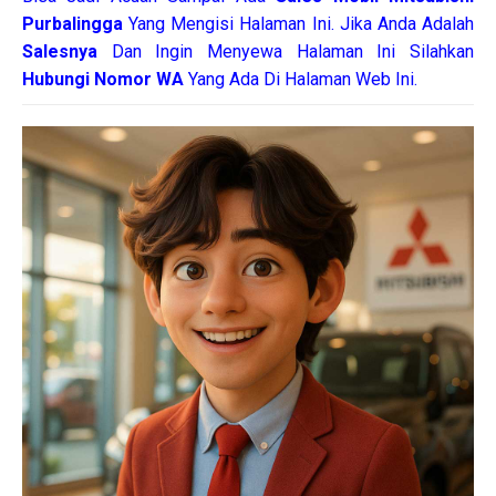
Purbalingga
Yang Mengisi Halaman Ini. Jika Anda Adalah
Salesnya
Dan Ingin Menyewa Halaman Ini Silahkan
Hubungi Nomor WA
Yang Ada Di Halaman Web Ini.