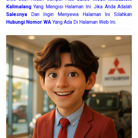
Kalimalang
Yang Mengisi Halaman Ini. Jika Anda Adalah
Salesnya
Dan Ingin Menyewa Halaman Ini Silahkan
Hubungi Nomor WA
Yang Ada Di Halaman Web Ini.