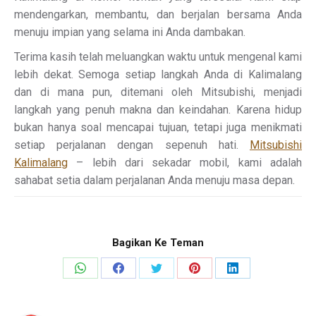
mendengarkan, membantu, dan berjalan bersama Anda
menuju impian yang selama ini Anda dambakan.
Terima kasih telah meluangkan waktu untuk mengenal kami
lebih dekat. Semoga setiap langkah Anda di Kalimalang
dan di mana pun, ditemani oleh Mitsubishi, menjadi
langkah yang penuh makna dan keindahan. Karena hidup
bukan hanya soal mencapai tujuan, tetapi juga menikmati
setiap perjalanan dengan sepenuh hati.
Mitsubishi
Kalimalang
– lebih dari sekadar mobil, kami adalah
sahabat setia dalam perjalanan Anda menuju masa depan.
Bagikan Ke Teman
Share
Share
Share
Share
Share
on
on
on
on
on