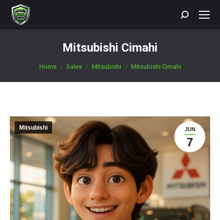
Search:
Mitsubishi Cimahi
You are here:
Home
Sales
Mitsubishi
Mitsubishi Cimahi
Mitsubishi
JUN
7