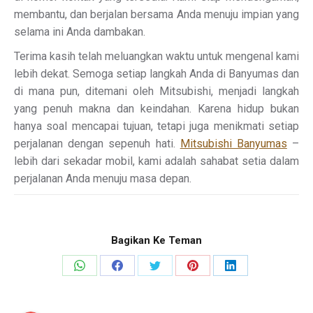
membantu, dan berjalan bersama Anda menuju impian yang
selama ini Anda dambakan.
Terima kasih telah meluangkan waktu untuk mengenal kami
lebih dekat. Semoga setiap langkah Anda di Banyumas dan
di mana pun, ditemani oleh Mitsubishi, menjadi langkah
yang penuh makna dan keindahan. Karena hidup bukan
hanya soal mencapai tujuan, tetapi juga menikmati setiap
perjalanan dengan sepenuh hati.
Mitsubishi Banyumas
–
lebih dari sekadar mobil, kami adalah sahabat setia dalam
perjalanan Anda menuju masa depan.
Bagikan Ke Teman
Share
Share
Share
Share
Share
on
on
on
on
on