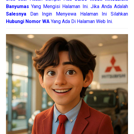
Banyumas
Yang Mengisi Halaman Ini. Jika Anda Adalah
Salesnya
Dan Ingin Menyewa Halaman Ini Silahkan
Hubungi Nomor WA
Yang Ada Di Halaman Web Ini.