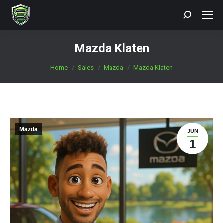
Search:
Mazda Klaten
You are here:
Home
Sales
Mazda
Mazda Klaten
Mazda
JUN
1