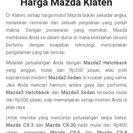
Harga Mazda Klaten
Di Klaten, setiap harga mobil Mazda bukan sekadar angka,
melainkan cerminan dari sebuah perjalanan yang penuh
makna. Dengan penawaran yang memikat, Mazda
membawa Anda ke dalam dunia di mana keindahan desain
bertemu dengan keajaiban teknologi, menciptakan
pengalaman yang tak ternilai.
Mulailah petualangan Anda dengan
Mazda2 Hatchback
yang anggun, mulai dari Rp300 jutaan, atau pilih
kepraktisan modern
Mazda2 Sedan
di kisaran yang sama.
Jika Anda mencari harmoni antara gaya dan performa,
Mazda3 Hatchback
dan
Mazda3 Sedan
tersedia mulai
dari Rp500 jutaan, siap memanjakan setiap momen Anda di
jalan raya.
Untuk mereka yang mencintai petualangan tanpa batas,
Mazda CX-3
dan
Mazda CX-30
hadir mulai dari Rp400
jutaan, sementara
Mazda CX-5
dan
Mazda CX-8