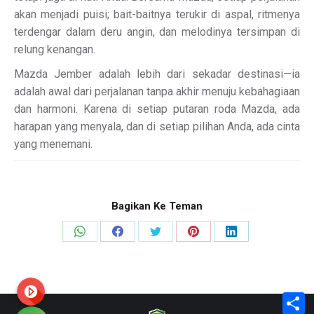
akan menjadi puisi; bait-baitnya terukir di aspal, ritmenya
terdengar dalam deru angin, dan melodinya tersimpan di
relung kenangan.
Mazda Jember adalah lebih dari sekadar destinasi—ia
adalah awal dari perjalanan tanpa akhir menuju kebahagiaan
dan harmoni. Karena di setiap putaran roda Mazda, ada
harapan yang menyala, dan di setiap pilihan Anda, ada cinta
yang menemani.
Bagikan Ke Teman
Share
Share
Share
Share
Share
on
on
on
on
on
WhatsApp
Facebook
X
Pinterest
LinkedIn
S