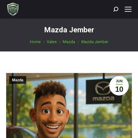
Search:
Mazda Jember
You are here:
Home
Sales
Mazda
Mazda Jember
Mazda
JUN
10