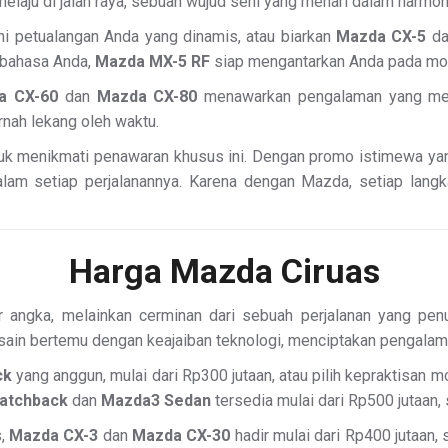
laju di jalan raya, sebuah wujud seni yang menari dalam harmon
 petualangan Anda yang dinamis, atau biarkan
Mazda CX-5
d
 bahasa Anda,
Mazda MX-5 RF
siap mengantarkan Anda pada m
a CX-60
dan
Mazda CX-80
menawarkan pengalaman yang mel
rnah lekang oleh waktu.
uk menikmati penawaran khusus ini. Dengan promo istimewa ya
lam setiap perjalanannya. Karena dengan Mazda, setiap langkah
Harga Mazda Ciruas
ar angka, melainkan cerminan dari sebuah perjalanan yang p
n bertemu dengan keajaiban teknologi, menciptakan pengalaman 
ck
yang anggun, mulai dari Rp300 jutaan, atau pilih kepraktisan 
atchback
dan
Mazda3 Sedan
tersedia mulai dari Rp500 jutaan,
s,
Mazda CX-3
dan
Mazda CX-30
hadir mulai dari Rp400 jutaan,