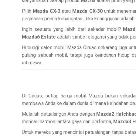
kenyamanan. Setiap produk Mazda adalah puisi yang me
Pilih
Mazda CX-3
atau
Mazda CX-30
untuk menemani
perjalanan penuh kehangatan. Jika keanggunan adalah
Ingin sesuatu yang lebih dari sekadar mobil?
Mazd
Mazda6 Estate
adalah simbol elegansi yang tidak pe
Hubungi sales mobil Mazda Ciruas sekarang juga unt
pulang sebuah mobil, tetapi juga keindahan hidup da
istimewa.
Di Ciruas, setiap harga mobil Mazda bukan sekad
membawa Anda ke dalam dunia di mana keindahan desai
Mulailah petualangan Anda dengan
Mazda2 Hatchba
mencari harmoni antara gaya dan performa,
Mazda3 H
Untuk mereka yang mencintai petualangan tanpa bata