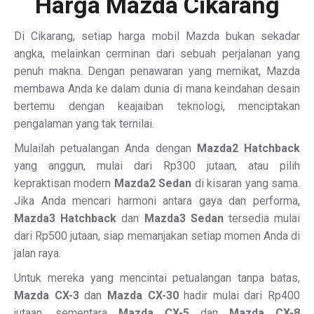
Harga Mazda Cikarang
Di Cikarang, setiap harga mobil Mazda bukan sekadar
angka, melainkan cerminan dari sebuah perjalanan yang
penuh makna. Dengan penawaran yang memikat, Mazda
membawa Anda ke dalam dunia di mana keindahan desain
bertemu dengan keajaiban teknologi, menciptakan
pengalaman yang tak ternilai.
Mulailah petualangan Anda dengan
Mazda2 Hatchback
yang anggun, mulai dari Rp300 jutaan, atau pilih
kepraktisan modern
Mazda2 Sedan
di kisaran yang sama.
Jika Anda mencari harmoni antara gaya dan performa,
Mazda3 Hatchback
dan
Mazda3 Sedan
tersedia mulai
dari Rp500 jutaan, siap memanjakan setiap momen Anda di
jalan raya.
Untuk mereka yang mencintai petualangan tanpa batas,
Mazda CX-3
dan
Mazda CX-30
hadir mulai dari Rp400
jutaan, sementara
Mazda CX-5
dan
Mazda CX-8