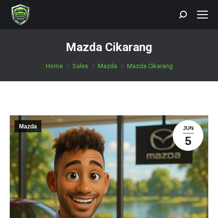
Search:
Mazda Cikarang
You are here:
Home
Sales
Mazda
Mazda Cikarang
Mazda
JUN
5