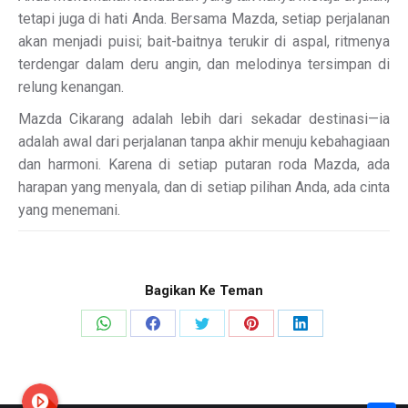
tetapi juga di hati Anda. Bersama Mazda, setiap perjalanan
akan menjadi puisi; bait-baitnya terukir di aspal, ritmenya
terdengar dalam deru angin, dan melodinya tersimpan di
relung kenangan.
Mazda Cikarang adalah lebih dari sekadar destinasi—ia
adalah awal dari perjalanan tanpa akhir menuju kebahagiaan
dan harmoni. Karena di setiap putaran roda Mazda, ada
harapan yang menyala, dan di setiap pilihan Anda, ada cinta
yang menemani.
Bagikan Ke Teman
Share
Share
Share
Share
Share
on
on
on
on
on
WhatsApp
Facebook
X
Pinterest
LinkedIn