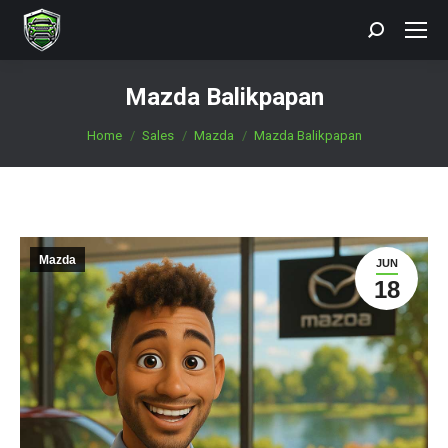
Search:
Mazda Balikpapan
You are here:
Home
Sales
Mazda
Mazda Balikpapan
Mazda
JUN
18