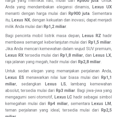
harga yang memikat hati, mulai dari
Rp800 juta
. Untuk
Anda yang mendambakan elegansi dinamis,
Lexus UX
menanti dengan harga mulai dari
Rp900 juta
. Sementara
itu,
Lexus NX
, dengan kekuatan dan inovasi, dapat menjadi
milik Anda mulai dari
Rp1,2 miliar
.
Bagi pencinta mobil listrik masa depan,
Lexus RZ
hadir
membawa semangat keberlanjutan mulai dari
Rp1,5 miliar
.
Jika Anda mencari kemewahan dalam wujud SUV premium,
Lexus RX
tersedia mulai dari
Rp1,8 miliar
, dan
Lexus LX
,
raja jalanan yang megah, hadir mulai dari
Rp2,8 miliar
.
Untuk sedan elegan yang memanjakan perjalanan Anda,
Lexus ES
menawarkan nilai luar biasa mulai dari
Rp1,1
miliar
, sedangkan
Lexus LS
, lambang kemewahan
absolut, tersedia mulai dari
Rp3 miliar
. Bagi jiwa-jiwa yang
mengagumi seni otomotif,
Lexus LC
hadir sebagai simbol
kemegahan mulai dari
Rp4 miliar
, sementara
Lexus LM
,
teman perjalanan yang ideal, tersedia mulai dari
Rp2,5
miliar
.