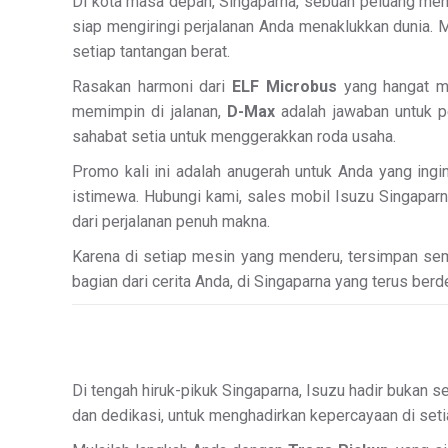
Di kota masa depan, Singaparna, sebuah peluang mena
siap mengiringi perjalanan Anda menaklukkan dunia. M
setiap tantangan berat.
Rasakan harmoni dari
ELF Microbus
yang hangat me
memimpin di jalanan,
D-Max
adalah jawaban untuk p
sahabat setia untuk menggerakkan roda usaha.
Promo kali ini adalah anugerah untuk Anda yang ingi
istimewa. Hubungi kami, sales mobil Isuzu Singaparn
dari perjalanan penuh makna.
Karena di setiap mesin yang menderu, tersimpan seman
bagian dari cerita Anda, di Singaparna yang terus be
Di tengah hiruk-pikuk Singaparna, Isuzu hadir bukan s
dan dedikasi, untuk menghadirkan kepercayaan di set