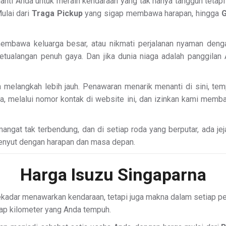
nti Anda untuk meraih kendaraan yang tak hanya tangguh tetapi 
ulai dari
Traga Pickup
yang sigap membawa harapan, hingga
G
mbawa keluarga besar, atau nikmati perjalanan nyaman den
etualangan penuh gaya. Dan jika dunia niaga adalah panggilan
n melangkah lebih jauh. Penawaran menarik menanti di sini, t
a, melalui nomor kontak di website ini, dan izinkan kami mem
gat tak terbendung, dan di setiap roda yang berputar, ada jeja
rdenyut dengan harapan dan masa depan.
Harga Isuzu Singaparna
ekadar menawarkan kendaraan, tetapi juga makna dalam setiap per
iap kilometer yang Anda tempuh.