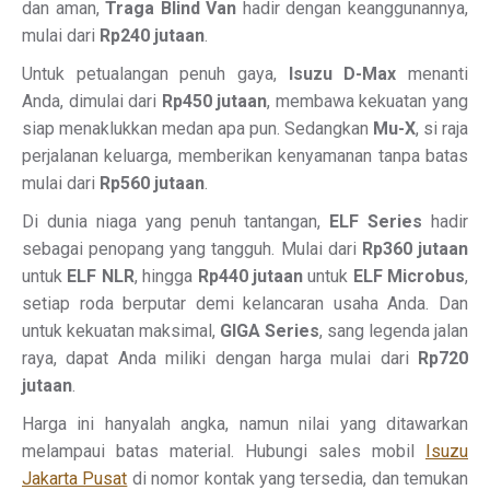
dan aman,
Traga Blind Van
hadir dengan keanggunannya,
mulai dari
Rp240 jutaan
.
Untuk petualangan penuh gaya,
Isuzu D-Max
menanti
Anda, dimulai dari
Rp450 jutaan
, membawa kekuatan yang
siap menaklukkan medan apa pun. Sedangkan
Mu-X
, si raja
perjalanan keluarga, memberikan kenyamanan tanpa batas
mulai dari
Rp560 jutaan
.
Di dunia niaga yang penuh tantangan,
ELF Series
hadir
sebagai penopang yang tangguh. Mulai dari
Rp360 jutaan
untuk
ELF NLR
, hingga
Rp440 jutaan
untuk
ELF Microbus
,
setiap roda berputar demi kelancaran usaha Anda. Dan
untuk kekuatan maksimal,
GIGA Series
, sang legenda jalan
raya, dapat Anda miliki dengan harga mulai dari
Rp720
jutaan
.
Harga ini hanyalah angka, namun nilai yang ditawarkan
melampaui batas material. Hubungi sales mobil
Isuzu
Jakarta Pusat
di nomor kontak yang tersedia, dan temukan