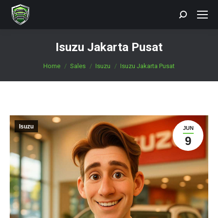
Search:
Isuzu Jakarta Pusat
You are here:
Home
Sales
Isuzu
Isuzu Jakarta Pusat
Isuzu
JUN
9