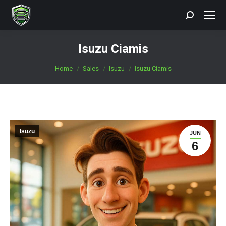
Search:
Isuzu Ciamis
You are here:
Home
Sales
Isuzu
Isuzu Ciamis
Isuzu
JUN
6