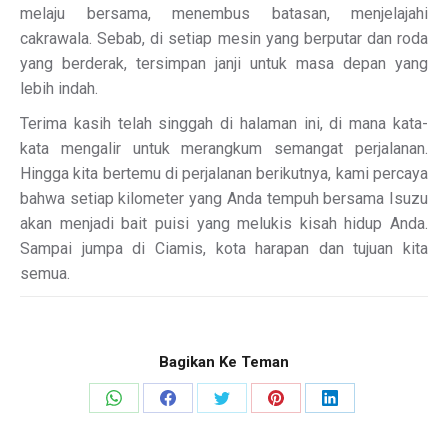
melaju bersama, menembus batasan, menjelajahi
cakrawala. Sebab, di setiap mesin yang berputar dan roda
yang berderak, tersimpan janji untuk masa depan yang
lebih indah.
Terima kasih telah singgah di halaman ini, di mana kata-
kata mengalir untuk merangkum semangat perjalanan.
Hingga kita bertemu di perjalanan berikutnya, kami percaya
bahwa setiap kilometer yang Anda tempuh bersama Isuzu
akan menjadi bait puisi yang melukis kisah hidup Anda.
Sampai jumpa di Ciamis, kota harapan dan tujuan kita
semua.
Bagikan Ke Teman
Share
Share
Share
Share
Share
on
on
on
on
on