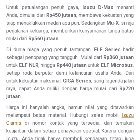
Untuk petualangan penuh gaya,
Isuzu D-Max
menanti
Anda, dimulai dari
Rp450 jutaan
, membawa kekuatan yang
siap menaklukkan medan apa pun. Sedangkan
Mu-X
, si raja
perjalanan keluarga, memberikan kenyamanan tanpa batas
mulai dari
Rp560 jutaan
.
Di dunia niaga yang penuh tantangan,
ELF Series
hadir
sebagai penopang yang tangguh. Mulai dari
Rp360 jutaan
untuk
ELF NLR
, hingga
Rp440 jutaan
untuk
ELF Microbus
,
setiap roda berputar demi kelancaran usaha Anda. Dan
untuk kekuatan maksimal,
GIGA Series
, sang legenda jalan
raya, dapat Anda miliki dengan harga mulai dari
Rp720
jutaan
.
Harga ini hanyalah angka, namun nilai yang ditawarkan
melampaui batas material. Hubungi sales mobil
Isuzu
Ciamis
di nomor kontak yang tersedia, dan temukan
keajaiban dalam setiap penawaran spesial. Karena dengan
Isuzu, Anda tidak hanya membeli kendaraan, tetapi juga