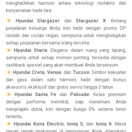
menghadirkan harmoni antara teknologi mutakhir dan
kenyamanan tiada tara.
Hyundai Stargazer
dan
Stargazer X
: Bintang
perjalanan keluarga Anda, kini hadir dengan promo DP
rendah dan cicilan ringan, sempurna untuk menghidupkan
setiap perjalanan bersama orang tercinta.
Hyundai Staria
: Elegansi dalam ruang yang lapang,
sempurna untuk setiap momen penting, tersedia dengan
cashback spesial yang akan membuat Anda tersenyum.
Hyundai Creta
,
Venue
, dan
Tucson
: Simbol kekuatan
dan gaya dalam satu harmoni, hadir dengan bonus
aksesoris eksklusif dan gratis servis hingga 3 tahun.
Hyundai Santa Fe
dan
Palisade
: Kelas premium
dengan performa memikat, siap menemani Anda
menjelajahi dunia, kini dengan bunga 0% selama tenor
tertentu.
Hyundai Kona Electric
,
Ioniq 5
, dan
Ioniq 6
: Masa
depan ramah lingkungan di genggaman Anda, dilengkapi