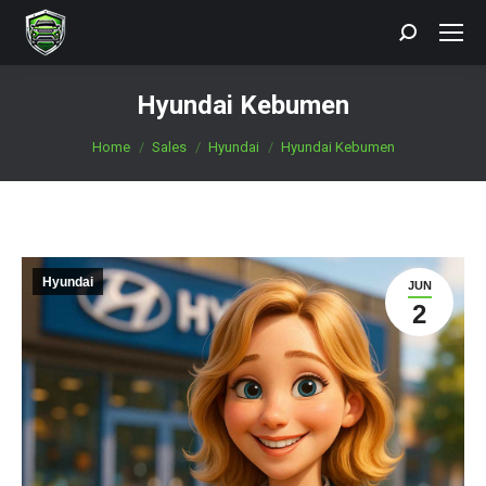
Search:
Hyundai Kebumen
You are here:
Home
Sales
Hyundai
Hyundai Kebumen
Hyundai
JUN
2