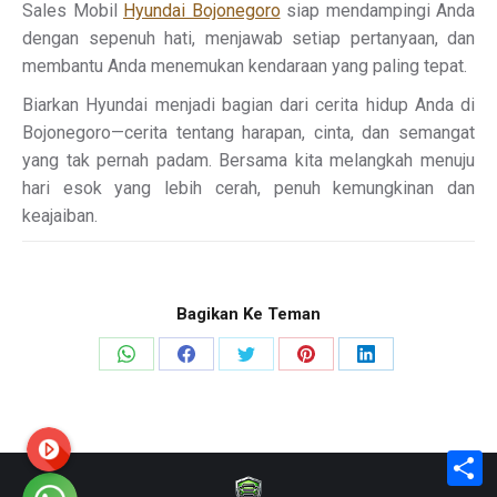
Sales Mobil
Hyundai Bojonegoro
siap mendampingi Anda
dengan sepenuh hati, menjawab setiap pertanyaan, dan
membantu Anda menemukan kendaraan yang paling tepat.
Biarkan Hyundai menjadi bagian dari cerita hidup Anda di
Bojonegoro—cerita tentang harapan, cinta, dan semangat
yang tak pernah padam. Bersama kita melangkah menuju
hari esok yang lebih cerah, penuh kemungkinan dan
keajaiban.
Bagikan Ke Teman
Share
Share
Share
Share
Share
on
on
on
on
on
WhatsApp
Facebook
X
Pinterest
LinkedIn
S