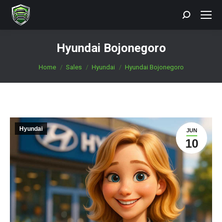
Search:
Hyundai Bojonegoro
You are here:
Home
Sales
Hyundai
Hyundai Bojonegoro
Hyundai
JUN
10