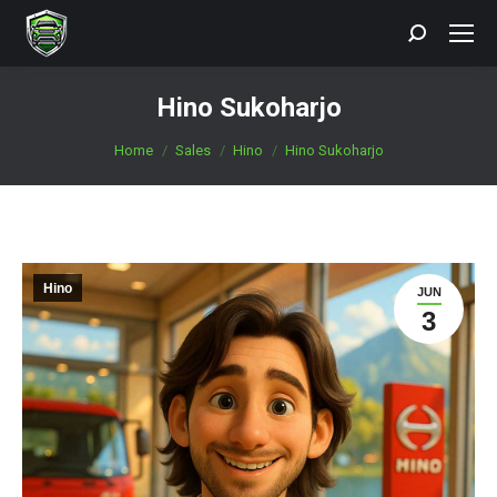
Search:
Hino Sukoharjo
You are here:
Home
Sales
Hino
Hino Sukoharjo
Hino
JUN
3