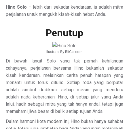
Hino Solo
– lebih dari sekadar kendaraan, ia adalah mitra
perjalanan untuk mengukir kisah-kisah hebat Anda.
Penutup
Ilustrasi By BliCar.com
Di bawah langit Solo yang tak pernah kehilangan
cahayanya, perjalanan bersama Hino bukanlah sekadar
kisah kendaraan, melainkan cerita penuh harapan yang
menanti untuk terus ditulis. Setiap roda yang berputar
adalah simbol dedikasi, setiap mesin yang menderu
adalah nada keberanian. Hino, di setiap jalur yang Anda
lalui, hadir sebagai mitra yang tak hanya andal, tetapi juga
memahami jiwa besar di balik setiap tujuan Anda.
Dalam harmoni kota modern ini, Hino bukan hanya sahabat
setia, tetapi juga jembatan bagi Anda yang ingin melangkah