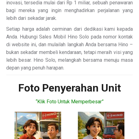
inovasi, tersedia mulai dari Rp 1 miliar, sebuah penawaran
bagi mereka yang ingin menghadirkan perjalanan yang
lebih dari sekadar jarak.
Setiap harga adalah cerminan dari dedikasi kami kepada
Anda. Hubungi Sales Mobil Hino Solo pada nomor kontak
di website ini, dan mulailah langkah Anda bersama Hino –
bukan sekadar membeli kendaraan, tetapi meraih visi yang
lebih besar. Hino Solo, melangkah bersama menuju masa
depan yang penuh harapan.
Foto Penyerahan Unit
“Klik Foto Untuk Memperbesar”