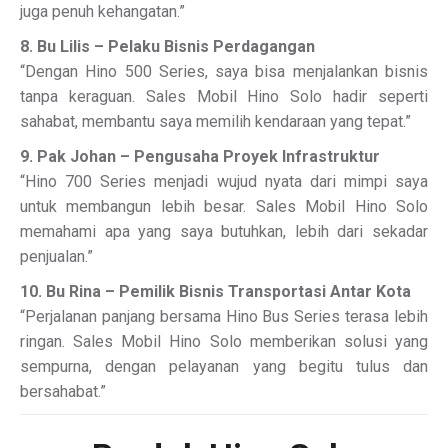
juga penuh kehangatan.”
8. Bu Lilis – Pelaku Bisnis Perdagangan
“Dengan Hino 500 Series, saya bisa menjalankan bisnis
tanpa keraguan. Sales Mobil Hino Solo hadir seperti
sahabat, membantu saya memilih kendaraan yang tepat.”
9. Pak Johan – Pengusaha Proyek Infrastruktur
“Hino 700 Series menjadi wujud nyata dari mimpi saya
untuk membangun lebih besar. Sales Mobil Hino Solo
memahami apa yang saya butuhkan, lebih dari sekadar
penjualan.”
10. Bu Rina – Pemilik Bisnis Transportasi Antar Kota
“Perjalanan panjang bersama Hino Bus Series terasa lebih
ringan. Sales Mobil Hino Solo memberikan solusi yang
sempurna, dengan pelayanan yang begitu tulus dan
bersahabat.”