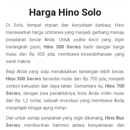
Harga Hino Solo
Di Solo, tempat impian dan kenyataan berbaur, Hino
menawarkan harga istimewa yang menjadi gerbang menuju
perjalanan besar Anda. Untuk usaha kecil yang ingin
melangkah pasti,
Hino 300 Series
hadir dengan harga
mulai dari Rp 450 juta, membawa kesederhanaan yang
sarat makna.
Bagi Anda yang siap menaklukkan tantangan lebih besar,
Hino 500 Series
tersedia mulai dari Rp 700 juta, menjadi
simbol kekuatan dan daya tahan. Sementara itu,
Hino 700
Series
, dengan jiwa penakluknya, bisa Anda miliki mulai
dari Rp 1,2 miliar, sebuah investasi yang membawa Anda
menjelajah hingga ujung mimpi.
Dan untuk setiap perjalanan yang ingin dikenang,
Hino Bus
Series
memberikan harmoni antara kenyamanan dan