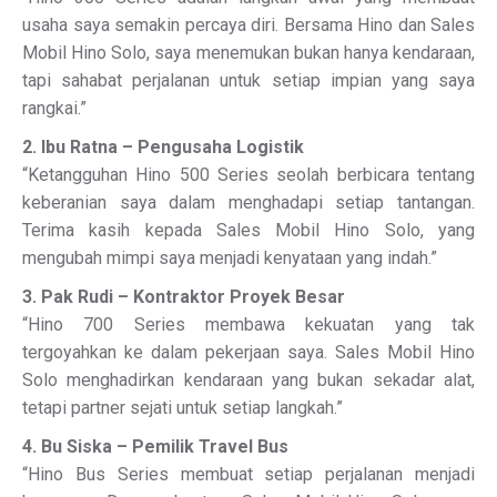
usaha saya semakin percaya diri. Bersama Hino dan Sales
Mobil Hino Solo, saya menemukan bukan hanya kendaraan,
tapi sahabat perjalanan untuk setiap impian yang saya
rangkai.”
2. Ibu Ratna – Pengusaha Logistik
“Ketangguhan Hino 500 Series seolah berbicara tentang
keberanian saya dalam menghadapi setiap tantangan.
Terima kasih kepada Sales Mobil Hino Solo, yang
mengubah mimpi saya menjadi kenyataan yang indah.”
3. Pak Rudi – Kontraktor Proyek Besar
“Hino 700 Series membawa kekuatan yang tak
tergoyahkan ke dalam pekerjaan saya. Sales Mobil Hino
Solo menghadirkan kendaraan yang bukan sekadar alat,
tetapi partner sejati untuk setiap langkah.”
4. Bu Siska – Pemilik Travel Bus
“Hino Bus Series membuat setiap perjalanan menjadi