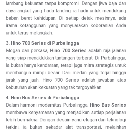
lambang kekuatan tanpa kompromi. Dengan jiwa baja dan
daya angkut yang tiada tanding, ia hadir untuk mendukung
beban berat kehidupan. Di setiap detak mesinnya, ada
irama ketangguhan yang menyuarakan keberanian Anda
untuk terus melangkah.
3. Hino 700 Series di Purbalingga
Megah dan perkasa,
Hino 700 Series
adalah raja jalanan
yang siap menaklukkan tantangan terberat. Di Purbalingga,
ia bukan hanya kendaraan, tetapi juga mitra strategis untuk
membangun mimpi besar. Dari medan yang terjal hingga
jarak yang jauh, Hino 700 Series adalah jawaban atas
kebutuhan akan kekuatan yang tak tergoyahkan.
4. Hino Bus Series di Purbalingga
Dalam harmoni modernitas Purbalingga,
Hino Bus Series
membawa kenyamanan yang menjadikan setiap perjalanan
lebih bermakna. Dengan desain yang elegan dan teknologi
terkini, ia bukan sekadar alat transportasi, melainkan