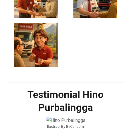
Testimonial Hino
Purbalingga
Ilustrasi By BliCar.com