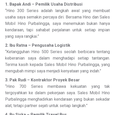
1. Bapak Andi – Pemilik Usaha Distribusi
“Hino 300 Series adalah langkah awal yang membuat
usaha saya semakin percaya diri. Bersama Hino dan Sales
Mobil Hino Purbalingga, saya menemukan bukan hanya
kendaraan, tapi sahabat perjalanan untuk setiap impian
yang saya rangkai.”
2. Ibu Ratna – Pengusaha Logistik
“Ketangguhan Hino 500 Series seolah berbicara tentang
keberanian saya dalam menghadapi setiap tantangan.
Terima kasih kepada Sales Mobil Hino Purbalingga, yang
mengubah mimpi saya menjadi kenyataan yang indah.”
3. Pak Rudi – Kontraktor Proyek Besar
“Hino 700 Series membawa kekuatan yang tak
tergoyahkan ke dalam pekerjaan saya. Sales Mobil Hino
Purbalingga menghadirkan kendaraan yang bukan sekadar
alat, tetapi partner sejati untuk setiap langkah.”
4. Bu Siska – Pemilik Travel Bus