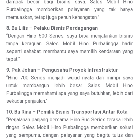
dampak besar bagi bisnis saya. Sales Mobil Hino
Purbalingga memberikan pelayanan yang tak hanya
memuaskan, tetapi juga penuh kehangatan.”
8. Bu Lilis – Pelaku Bisnis Perdagangan
“Dengan Hino 500 Series, saya bisa menjalankan bisnis
tanpa keraguan. Sales Mobil Hino Purbalingga hadir
seperti sahabat, membantu saya memilih kendaraan yang
tepat.”
9. Pak Johan – Pengusaha Proyek Infrastruktur
“Hino 700 Series menjadi wujud nyata dari mimpi saya
untuk membangun lebih besar. Sales Mobil Hino
Purbalingga memahami apa yang saya butuhkan, lebih dari
sekadar penjualan.”
10. Bu Rina – Pemilik Bisnis Transportasi Antar Kota
“Perjalanan panjang bersama Hino Bus Series terasa lebih
ringan. Sales Mobil Hino Purbalingga memberikan solusi
yang sempurna, dengan pelayanan yang begitu tulus dan