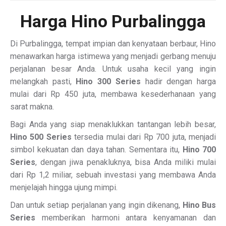
Harga Hino Purbalingga
Di Purbalingga, tempat impian dan kenyataan berbaur, Hino
menawarkan harga istimewa yang menjadi gerbang menuju
perjalanan besar Anda. Untuk usaha kecil yang ingin
melangkah pasti,
Hino 300 Series
hadir dengan harga
mulai dari Rp 450 juta, membawa kesederhanaan yang
sarat makna.
Bagi Anda yang siap menaklukkan tantangan lebih besar,
Hino 500 Series
tersedia mulai dari Rp 700 juta, menjadi
simbol kekuatan dan daya tahan. Sementara itu,
Hino 700
Series
, dengan jiwa penakluknya, bisa Anda miliki mulai
dari Rp 1,2 miliar, sebuah investasi yang membawa Anda
menjelajah hingga ujung mimpi.
Dan untuk setiap perjalanan yang ingin dikenang,
Hino Bus
Series
memberikan harmoni antara kenyamanan dan