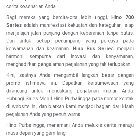
cerita keseharian Anda.
Bagi mereka yang bercita-cita lebih tinggi,
Hino 700
Series
adalah manifestasi kekuatan dan keteguhan, siap
menjelajah jalan panjang dengan keberanian tanpa batas.
Dan untuk setiap penumpang yang percaya pada
kenyamanan dan keamanan,
Hino Bus Series
menjadi
harmoni sempurna dari inovasi dan kenyamanan,
menghadirkan pengalaman perjalanan yang tak terlupakan.
Kini, saatnya Anda mengambil langkah besar dengan
promo istimewa ini. Dapatkan keistimewaan yang
dirancang untuk mendukung perjalanan impian Anda.
Hubungi Sales Mobil Hino Purbalingga pada nomor kontak
di website ini, dan biarkan kami menjadi bagian dari kisah
perjalanan Anda yang penuh warna.
Hino Purbalingga, menemani Anda melukis cerita menuju
masa depan yang gemilang.