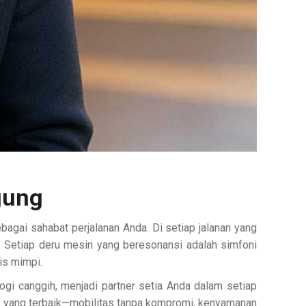
gung
gai sahabat perjalanan Anda. Di setiap jalanan yang
f. Setiap deru mesin yang beresonansi adalah simfoni
is mimpi.
gi canggih, menjadi partner setia Anda dalam setiap
yang terbaik—mobilitas tanpa kompromi, kenyamanan