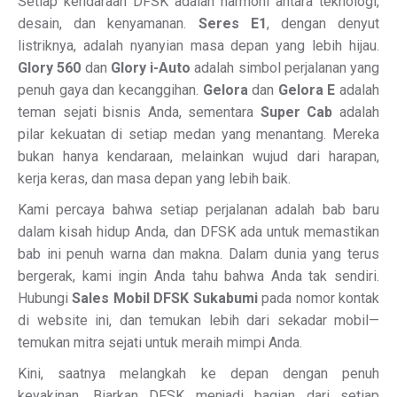
Setiap kendaraan DFSK adalah harmoni antara teknologi,
desain, dan kenyamanan.
Seres E1
, dengan denyut
listriknya, adalah nyanyian masa depan yang lebih hijau.
Glory 560
dan
Glory i-Auto
adalah simbol perjalanan yang
penuh gaya dan kecanggihan.
Gelora
dan
Gelora E
adalah
teman sejati bisnis Anda, sementara
Super Cab
adalah
pilar kekuatan di setiap medan yang menantang. Mereka
bukan hanya kendaraan, melainkan wujud dari harapan,
kerja keras, dan masa depan yang lebih baik.
Kami percaya bahwa setiap perjalanan adalah bab baru
dalam kisah hidup Anda, dan DFSK ada untuk memastikan
bab ini penuh warna dan makna. Dalam dunia yang terus
bergerak, kami ingin Anda tahu bahwa Anda tak sendiri.
Hubungi
Sales Mobil DFSK Sukabumi
pada nomor kontak
di website ini, dan temukan lebih dari sekadar mobil—
temukan mitra sejati untuk meraih mimpi Anda.
Kini, saatnya melangkah ke depan dengan penuh
keyakinan. Biarkan DFSK menjadi bagian dari setiap