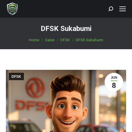
Search:
DFSK Sukabumi
You are here:
Home
Sales
DFSK
DFSK Sukabumi
DFSK
JUN
8