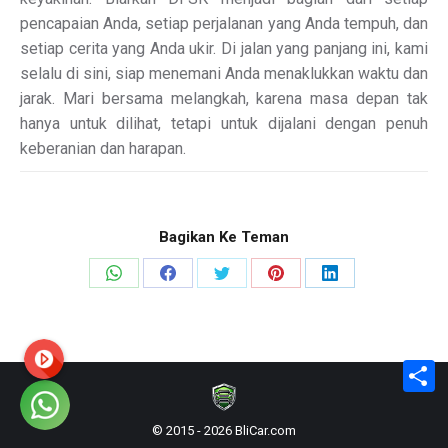
pencapaian Anda, setiap perjalanan yang Anda tempuh, dan
setiap cerita yang Anda ukir. Di jalan yang panjang ini, kami
selalu di sini, siap menemani Anda menaklukkan waktu dan
jarak. Mari bersama melangkah, karena masa depan tak
hanya untuk dilihat, tetapi untuk dijalani dengan penuh
keberanian dan harapan.
Bagikan Ke Teman
Share
Share
Share
Share
Share
on
on
on
on
on
WhatsApp
Facebook
X
Pinterest
LinkedIn
S
© 2015 - 2026 BliCar.com