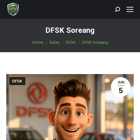
Search:
DFSK Soreang
You are here:
Home
Sales
DFSK
DFSK Soreang
DFSK
JUN
5