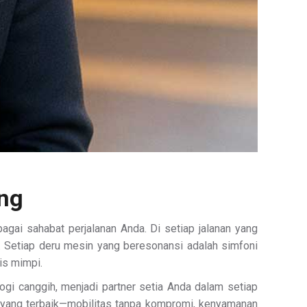
ang
ai sahabat perjalanan Anda. Di setiap jalanan yang
f. Setiap deru mesin yang beresonansi adalah simfoni
is mimpi.
gi canggih, menjadi partner setia Anda dalam setiap
ang terbaik—mobilitas tanpa kompromi, kenyamanan