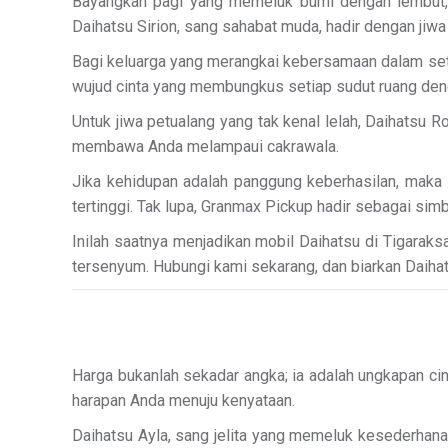
Bayangkan pagi yang memeluk bumi dengan lembut, 
Daihatsu Sirion, sang sahabat muda, hadir dengan jiw
Bagi keluarga yang merangkai kebersamaan dalam setia
wujud cinta yang membungkus setiap sudut ruang de
Untuk jiwa petualang yang tak kenal lelah, Daihatsu
membawa Anda melampaui cakrawala.
Jika kehidupan adalah panggung keberhasilan, maka
tertinggi. Tak lupa, Granmax Pickup hadir sebagai s
Inilah saatnya menjadikan mobil Daihatsu di Tigarak
tersenyum. Hubungi kami sekarang, dan biarkan Daihats
Harga bukanlah sekadar angka; ia adalah ungkapan ci
harapan Anda menuju kenyataan.
Daihatsu Ayla, sang jelita yang memeluk kesederhana