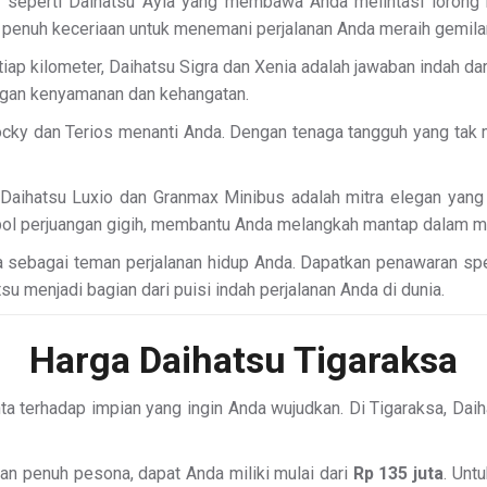
seperti Daihatsu Ayla yang membawa Anda melintasi lorong m
a penuh keceriaan untuk menemani perjalanan Anda meraih gemila
p kilometer, Daihatsu Sigra dan Xenia adalah jawaban indah dari
ngan kenyamanan dan kehangatan.
 Rocky dan Terios menanti Anda. Dengan tenaga tangguh yang ta
 Daihatsu Luxio dan Granmax Minibus adalah mitra elegan ya
imbol perjuangan gigih, membantu Anda melangkah mantap dalam 
sa sebagai teman perjalanan hidup Anda. Dapatkan penawaran s
u menjadi bagian dari puisi indah perjalanan Anda di dunia.
Harga Daihatsu Tigaraksa
nta terhadap impian yang ingin Anda wujudkan. Di Tigaraksa, Da
an penuh pesona, dapat Anda miliki mulai dari
Rp 135 juta
. Unt