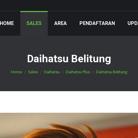
HOME
SALES
AREA
PENDAFTARAN
UPD
Daihatsu Belitung
You are here:
Home
Sales
Daihatsu
Daihatsu Plus
Daihatsu Belitung