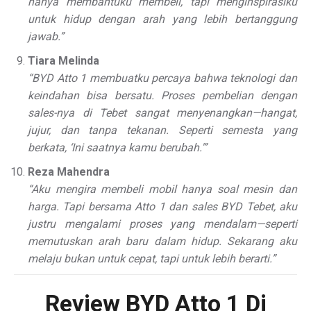
hanya membantuku membeli, tapi menginspirasiku
untuk hidup dengan arah yang lebih bertanggung
jawab.”
Tiara Melinda
“BYD Atto 1 membuatku percaya bahwa teknologi dan
keindahan bisa bersatu. Proses pembelian dengan
sales-nya di Tebet sangat menyenangkan—hangat,
jujur, dan tanpa tekanan. Seperti semesta yang
berkata, ‘Ini saatnya kamu berubah.'”
Reza Mahendra
“Aku mengira membeli mobil hanya soal mesin dan
harga. Tapi bersama Atto 1 dan sales BYD Tebet, aku
justru mengalami proses yang mendalam—seperti
memutuskan arah baru dalam hidup. Sekarang aku
melaju bukan untuk cepat, tapi untuk lebih berarti.”
Review BYD Atto 1 Di