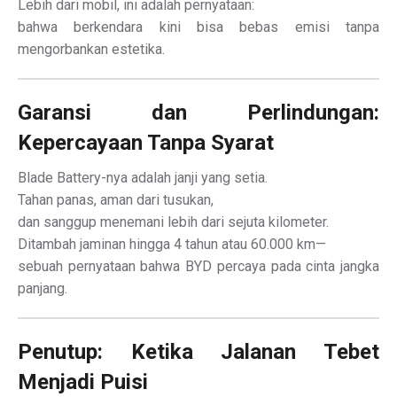
Lebih dari mobil, ini adalah pernyataan:
bahwa berkendara kini bisa bebas emisi tanpa
mengorbankan estetika.
Garansi dan Perlindungan:
Kepercayaan Tanpa Syarat
Blade Battery-nya adalah janji yang setia.
Tahan panas, aman dari tusukan,
dan sanggup menemani lebih dari sejuta kilometer.
Ditambah jaminan hingga 4 tahun atau 60.000 km—
sebuah pernyataan bahwa BYD percaya pada cinta jangka
panjang.
Penutup: Ketika Jalanan Tebet
Menjadi Puisi