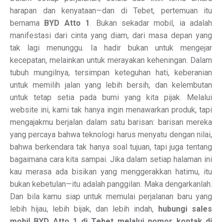
harapan dan kenyataan—dan di Tebet, pertemuan itu
bernama
BYD Atto 1
. Bukan sekadar mobil, ia adalah
manifestasi dari cinta yang diam, dari masa depan yang
tak lagi menunggu. Ia hadir bukan untuk mengejar
kecepatan, melainkan untuk merayakan keheningan. Dalam
tubuh mungilnya, tersimpan keteguhan hati, keberanian
untuk memilih jalan yang lebih bersih, dan kelembutan
untuk tetap setia pada bumi yang kita pijak. Melalui
website ini, kami tak hanya ingin menawarkan produk, tapi
mengajakmu berjalan dalam satu barisan: barisan mereka
yang percaya bahwa teknologi harus menyatu dengan nilai,
bahwa berkendara tak hanya soal tujuan, tapi juga tentang
bagaimana cara kita sampai. Jika dalam setiap halaman ini
kau merasa ada bisikan yang menggerakkan hatimu, itu
bukan kebetulan—itu adalah panggilan. Maka dengarkanlah.
Dan bila kamu siap untuk memulai perjalanan baru yang
lebih hijau, lebih bijak, dan lebih indah,
hubungi sales
mobil BYD Atto 1 di Tebet melalui nomor kontak di