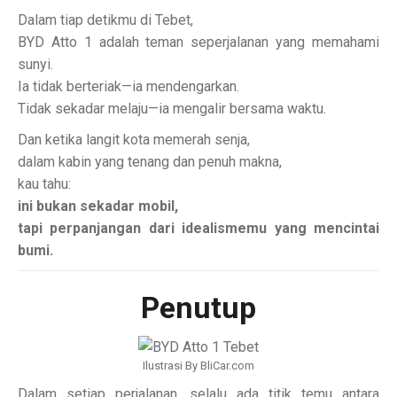
Dalam tiap detikmu di Tebet,
BYD Atto 1 adalah teman seperjalanan yang memahami
sunyi.
Ia tidak berteriak—ia mendengarkan.
Tidak sekadar melaju—ia mengalir bersama waktu.
Dan ketika langit kota memerah senja,
dalam kabin yang tenang dan penuh makna,
kau tahu:
ini bukan sekadar mobil,
tapi perpanjangan dari idealismemu yang mencintai
bumi.
Penutup
Ilustrasi By BliCar.com
Dalam setiap perjalanan, selalu ada titik temu antara