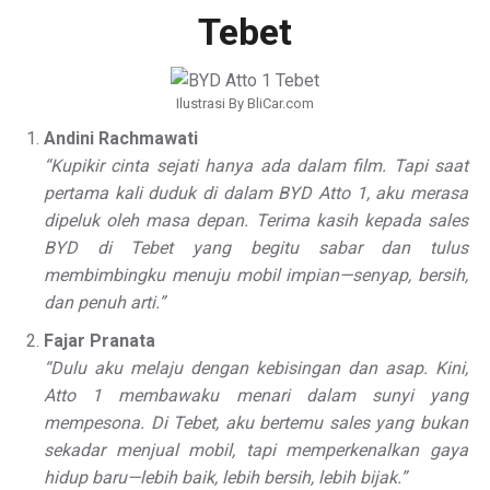
Tebet
Ilustrasi By BliCar.com
Andini Rachmawati
“Kupikir cinta sejati hanya ada dalam film. Tapi saat
pertama kali duduk di dalam BYD Atto 1, aku merasa
dipeluk oleh masa depan. Terima kasih kepada sales
BYD di Tebet yang begitu sabar dan tulus
membimbingku menuju mobil impian—senyap, bersih,
dan penuh arti.”
Fajar Pranata
“Dulu aku melaju dengan kebisingan dan asap. Kini,
Atto 1 membawaku menari dalam sunyi yang
mempesona. Di Tebet, aku bertemu sales yang bukan
sekadar menjual mobil, tapi memperkenalkan gaya
hidup baru—lebih baik, lebih bersih, lebih bijak.”