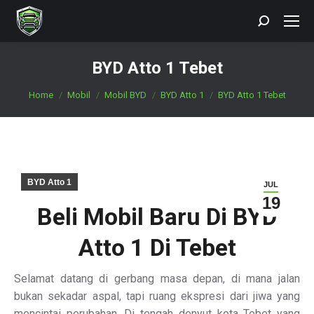
Search:
BYD Atto 1 Tebet
You are here:
Home
Mobil
Mobil BYD
BYD Atto 1
BYD Atto 1 Tebet
BYD Atto 1
JUL
19
Beli Mobil Baru Di BYD
Atto 1 Di Tebet
Selamat datang di gerbang masa depan, di mana jalan
bukan sekadar aspal, tapi ruang ekspresi dari jiwa yang
mencintai perubahan. Di tengah denyut kota Tebet yang