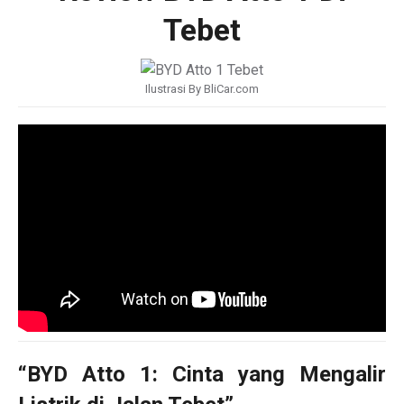
Tebet
Ilustrasi By BliCar.com
“BYD Atto 1: Cinta yang Mengalir