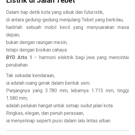
Listrik di Jalan Tebet”
Dalam tiap detik kota yang sibuk dan futuristik,
di antara gedung-gedung menjulang Tebet yang berkilau,
hadirlah sebuah mobil kecil yang menyuarakan masa
depan,
bukan dengan raungan mesin,
tetapi dengan bisikan cahaya:
BYD Atto 1
– harmoni elektrik bagi jiwa yang mencintai
perubahan.
Tak sekadar kendaraan,
ia adalah ruang gerak dalam bentuk seni.
Panjangnya yang 3.780 mm, lebarnya 1.715 mm, tinggi
1.580 mm,
adalah pelukan hangat untuk setiap sudut jalan kota.
Ringkas, elegan, dan penuh perasaan,
ia menyelinap seperti puisi dalam lalu lintas urban.