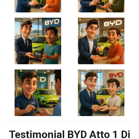
Testimonial BYD Atto 1 Di