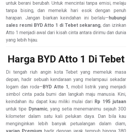
untuk berani berubah. Untuk mencintai tanpa emisi, melaju
tanpa bising, dan memeluk hari esok dengan penuh
harapan. Jangan biarkan keindahan ini berlalu—
hubungi
sales resmi BYD Atto 1 di Tebet sekarang
, dan izinkan
Atto 1 menjadi awal dari kisah cinta antara dirimu dan dunia
yang lebih hijau.
Harga BYD Atto 1 Di Tebet
Di tengah riuh angin kota Tebet yang memeluk masa
depan, hadir sebuah kendaraan yang melampaui sekadar
logam dan roda—
BYD Atto 1
, mobil listrik yang menjadi
simbol cinta pada bumi dan langkah maju manusia. Kini,
keindahan itu dapat kau miliki mulai dari
Rp 195 jutaan
untuk tipe
Dynamic
, yang setia menemanimu sejauh 300
kilometer dalam satu kali pelukan daya. Dan bila kau
menginginkan lebih banyak petualangan dalam diam,
varian Premium
hadir dengan jarak tempuh hingga 380