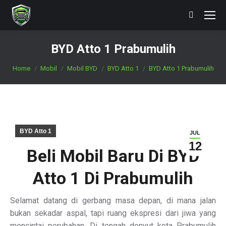
Search:
BYD Atto 1 Prabumulih
You are here:
Home
Mobil
Mobil BYD
BYD Atto 1
BYD Atto 1 Prabumulih
BYD Atto 1
JUL
12
Beli Mobil Baru Di BYD
Atto 1 Di Prabumulih
Selamat datang di gerbang masa depan, di mana jalan
bukan sekadar aspal, tapi ruang ekspresi dari jiwa yang
mencintai perubahan. Di tengah denyut kota Prabumulih