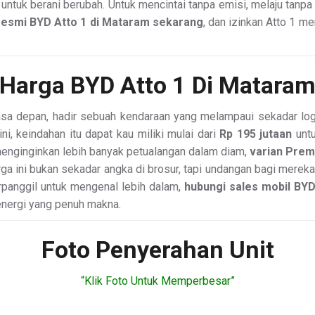
n untuk berani berubah. Untuk mencintai tanpa emisi, melaju tanp
resmi BYD Atto 1 di Mataram sekarang
, dan izinkan Atto 1 me
Harga BYD Atto 1 Di Matara
asa depan, hadir sebuah kendaraan yang melampaui sekadar l
i, keindahan itu dapat kau miliki mulai dari
Rp 195 jutaan
untu
 menginginkan lebih banyak petualangan dalam diam,
varian Pre
rga ini bukan sekadar angka di brosur, tapi undangan bagi merek
erpanggil untuk mengenal lebih dalam,
hubungi sales mobil BYD
energi yang penuh makna.
Foto Penyerahan Unit
“Klik Foto Untuk Memperbesar”