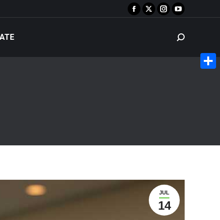
Facebook
X
Instagram
YouTube
page
page
page
page
ATE
Search:
opens
opens
opens
opens
in
in
in
in
new
new
new
new
Share
window
window
window
window
JUL
14