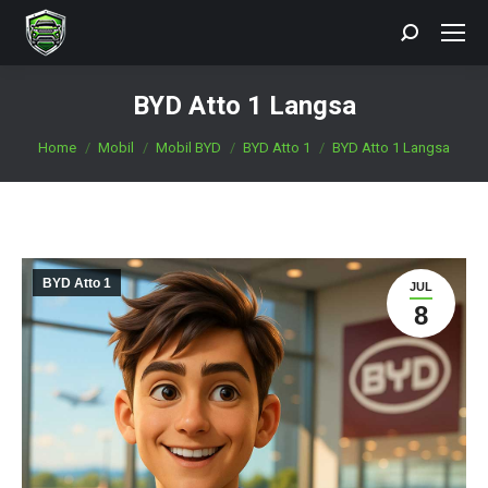
Search:
BYD Atto 1 Langsa
You are here:
Home
Mobil
Mobil BYD
BYD Atto 1
BYD Atto 1 Langsa
BYD Atto 1
JUL
8