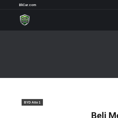
BliCar.com
BYD Atto 1
Beli M