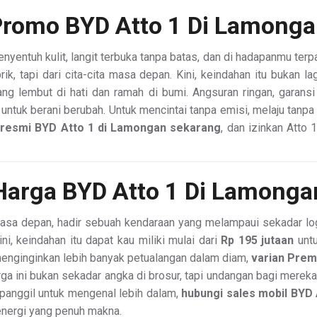
romo BYD Atto 1 Di Lamong
entuh kulit, langit terbuka tanpa batas, dan di hadapanmu ter
abrik, tapi dari cita-cita masa depan. Kini, keindahan itu bukan
lembut di hati dan ramah di bumi. Angsuran ringan, garansi 
n untuk berani berubah. Untuk mencintai tanpa emisi, melaju tanp
 resmi BYD Atto 1 di Lamongan sekarang
, dan izinkan Atto 
Harga BYD Atto 1 Di Lamonga
masa depan, hadir sebuah kendaraan yang melampaui sekadar l
i, keindahan itu dapat kau miliki mulai dari
Rp 195 jutaan
untu
 menginginkan lebih banyak petualangan dalam diam,
varian Pre
rga ini bukan sekadar angka di brosur, tapi undangan bagi merek
erpanggil untuk mengenal lebih dalam,
hubungi sales mobil BYD 
energi yang penuh makna.