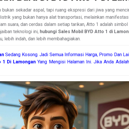
 bukan sekadar aspal, tapi ruang ekspresi dari jiwa yang menc
istrik yang bukan hanya alat transportasi, melainkan manifestas
m suara, dan cerdas dalam setiap tarikan, Atto 1 adalah simbol 
aiban teknologi ini,
hubungi Sales Mobil BYD Atto 1 di Lamon
u, lebih indah, dan lebih membahagiakan.
gan
Sedang Kosong. Jadi Semua Informasi Harga, Promo Dan Lain
to 1 Di Lamongan
Yang Mengisi Halaman Ini. Jika Anda Adala