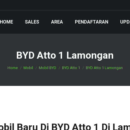
HOME
SALES
AREA
PENDAFTARAN
UPD
BYD Atto 1 Lamongan
You are here:
Home
Mobil
Mobil BYD
BYD Atto 1
BYD Atto 1 Lamongan
obil Baru Di BYD Atto 1 Di L