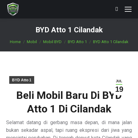
Search:
BYD Atto 1 Cilandak
You are here:
Home
Mobil
Mobil BYD
BYD Atto 1
BYD Atto 1 Cilandak
BYD Atto 1
JUL
19
Beli Mobil Baru Di BYD
Atto 1 Di Cilandak
Selamat datang di gerbang masa depan, di mana jalan
bukan sekadar aspal, tapi ruang ekspresi dari jiwa yang
mencintai perubahan. Di tengah denyut kota Cilandak yang