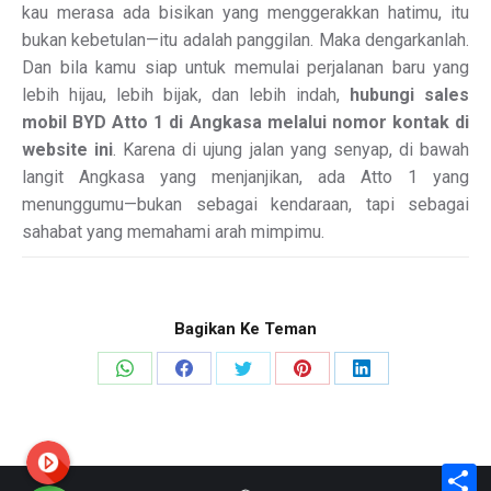
kau merasa ada bisikan yang menggerakkan hatimu, itu
bukan kebetulan—itu adalah panggilan. Maka dengarkanlah.
Dan bila kamu siap untuk memulai perjalanan baru yang
lebih hijau, lebih bijak, dan lebih indah,
hubungi sales
mobil BYD Atto 1 di Angkasa melalui nomor kontak di
website ini
. Karena di ujung jalan yang senyap, di bawah
langit Angkasa yang menjanjikan, ada Atto 1 yang
menunggumu—bukan sebagai kendaraan, tapi sebagai
sahabat yang memahami arah mimpimu.
Bagikan Ke Teman
Share
Share
Share
Share
Share
on
on
on
on
on
WhatsApp
Facebook
X
Pinterest
LinkedIn
S